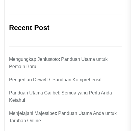
Recent Post
Mengungkap Jeniustoto: Panduan Utama untuk
Pemain Baru
Pengertian Dewi4D: Panduan Komprehensif
Panduan Utama Gajibet: Semua yang Perlu Anda
Ketahui
Menjelajahi Majestibet: Panduan Utama Anda untuk
Taruhan Online