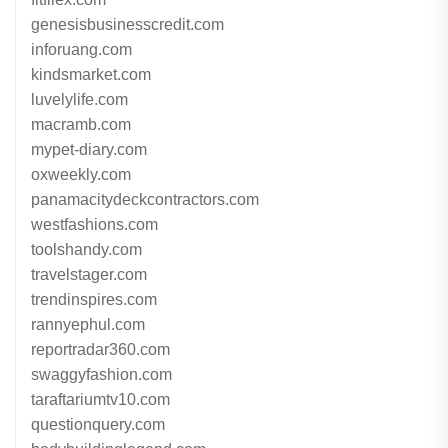
genesisbusinesscredit.com
inforuang.com
kindsmarket.com
luvelylife.com
macramb.com
mypet-diary.com
oxweekly.com
panamacitydeckcontractors.com
westfashions.com
toolshandy.com
travelstager.com
trendinspires.com
rannyephul.com
reportradar360.com
swaggyfashion.com
taraftariumtv10.com
questionquery.com