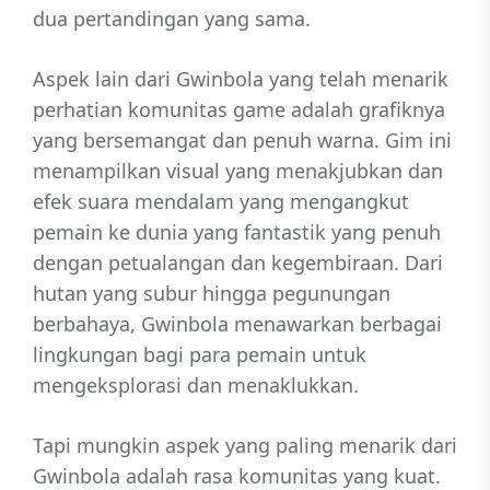
dua pertandingan yang sama.
Aspek lain dari Gwinbola yang telah menarik
perhatian komunitas game adalah grafiknya
yang bersemangat dan penuh warna. Gim ini
menampilkan visual yang menakjubkan dan
efek suara mendalam yang mengangkut
pemain ke dunia yang fantastik yang penuh
dengan petualangan dan kegembiraan. Dari
hutan yang subur hingga pegunungan
berbahaya, Gwinbola menawarkan berbagai
lingkungan bagi para pemain untuk
mengeksplorasi dan menaklukkan.
Tapi mungkin aspek yang paling menarik dari
Gwinbola adalah rasa komunitas yang kuat.