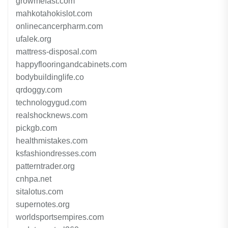
growmefast.com
mahkotahokislot.com
onlinecancerpharm.com
ufalek.org
mattress-disposal.com
happyflooringandcabinets.com
bodybuildinglife.co
qrdoggy.com
technologygud.com
realshocknews.com
pickgb.com
healthmistakes.com
ksfashiondresses.com
patterntrader.org
cnhpa.net
sitalotus.com
supernotes.org
worldsportsempires.com