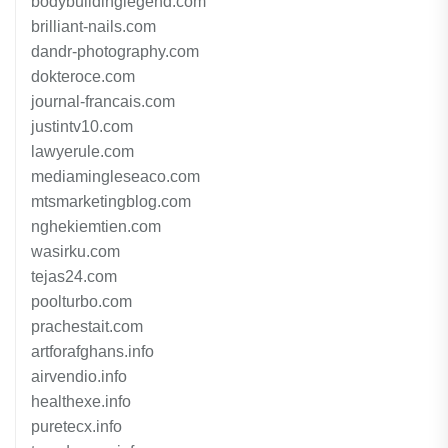
bodybuildinglegend.com
brilliant-nails.com
dandr-photography.com
dokteroce.com
journal-francais.com
justintv10.com
lawyerule.com
mediamingleseaco.com
mtsmarketingblog.com
nghekiemtien.com
wasirku.com
tejas24.com
poolturbo.com
prachestait.com
artforafghans.info
airvendio.info
healthexe.info
puretecx.info