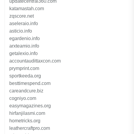
updatecentral360.com
katamastah.com
zqscore.net
aseleraio.info
asticio.info
egardenio.info
arxteamio.info
getalexio.info
accountaudittaxcon.com
prymprint.com
sportkeeda.org
besttimespend.com
careandcure.biz
cogniyo.com
easymagazines.org
hirfanjilasmi.com
hometricks.org
leathercraftpro.com