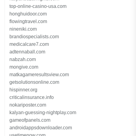
top-online-casino-usa.com
honghuidoor.com
flowingtravel.com
nineniki.com
brandiospecialists.com
medicalcare7.com
adtennaball.com
nabzah.com
mongive.com
matkagameresultsview.com
getsolutionsonline.com
hispinner.org
criticalinsurance.info
nokariposter.com
kalyan-guessing-nightplay.com
gameofpanels.com
androidappsdownloader.com
usetimenow.com