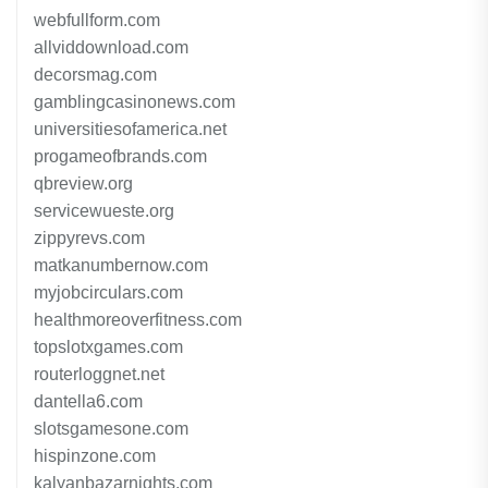
webfullform.com
allviddownload.com
decorsmag.com
gamblingcasinonews.com
universitiesofamerica.net
progameofbrands.com
qbreview.org
servicewueste.org
zippyrevs.com
matkanumbernow.com
myjobcirculars.com
healthmoreoverfitness.com
topslotxgames.com
routerloggnet.net
dantella6.com
slotsgamesone.com
hispinzone.com
kalyanbazarnights.com