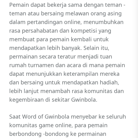
Pemain dapat bekerja sama dengan teman -
teman atau bersaing melawan orang asing
dalam pertandingan online, menumbuhkan
rasa persahabatan dan kompetisi yang
membuat para pemain kembali untuk
mendapatkan lebih banyak. Selain itu,
permainan secara teratur menjadi tuan
rumah turnamen dan acara di mana pemain
dapat menunjukkan keterampilan mereka
dan bersaing untuk mendapatkan hadiah,
lebih lanjut menambah rasa komunitas dan
kegembiraan di sekitar Gwinbola.
Saat Word of Gwinbola menyebar ke seluruh
komunitas game online, para pemain
berbondong -bondong ke permainan