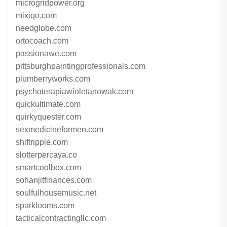
microgridpower.org
mixiqo.com
needglobe.com
ortocoach.com
passionawe.com
pittsburghpaintingprofessionals.com
plumberryworks.com
psychoterapiawioletanowak.com
quickultimate.com
quirkyquester.com
sexmedicineformen.com
shiftripple.com
slotterpercaya.co
smartcoolbox.com
sohanjitfinances.com
soulfulhousemusic.net
sparklooms.com
tacticalcontractingllc.com