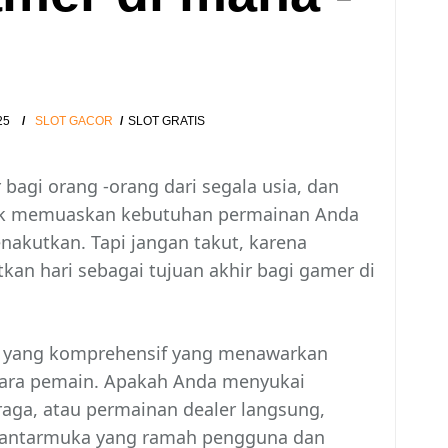
25
SLOT GACOR
SLOT GRATIS
bagi orang -orang dari segala usia, dan
uk memuaskan kebutuhan permainan Anda
nakutkan. Tapi jangan takut, karena
kan hari sebagai tujuan akhir bagi gamer di
e yang komprehensif yang menawarkan
para pemain. Apakah Anda menyukai
raga, atau permainan dealer langsung,
 antarmuka yang ramah pengguna dan