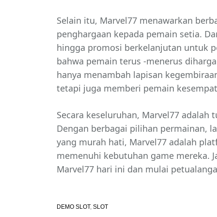
Selain itu, Marvel77 menawarkan ber
penghargaan kepada pemain setia. Da
hingga promosi berkelanjutan untuk 
bahwa pemain terus -menerus dihargai 
hanya menambah lapisan kegembiraan
tetapi juga memberi pemain kesempa
Secara keseluruhan, Marvel77 adalah 
Dengan berbagai pilihan permainan, 
yang murah hati, Marvel77 adalah pla
memenuhi kebutuhan game mereka. J
Marvel77 hari ini dan mulai petualan
DEMO SLOT
,
SLOT