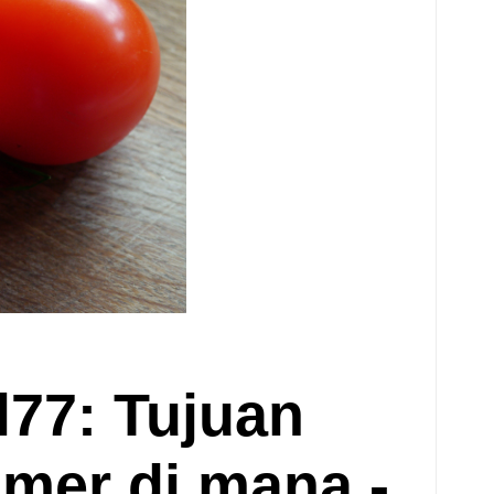
l77: Tujuan
amer di mana -