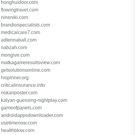
honghuidoor.com
flowingtravel.com
nineniki.com
brandiospecialists.com
medicalcare7.com
adtennaball.com
nabzah.com
mongive.com
matkagameresultsview.com
getsolutionsonline.com
hispinner.org
criticalinsurance.info
nokariposter.com
kalyan-guessing-nightplay.com
gameofpanels.com
androidappsdownloader.com
usetimenow.com
healthblow.com