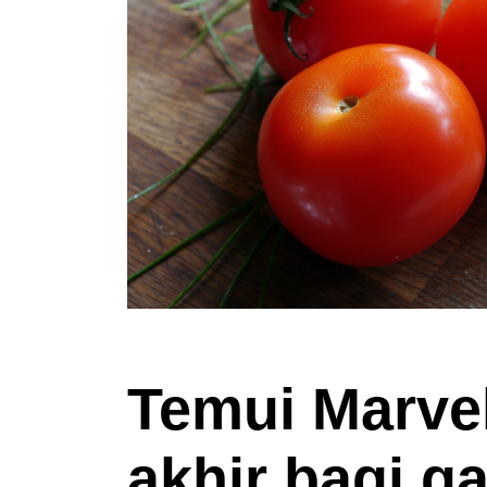
Temui Marve
akhir bagi g