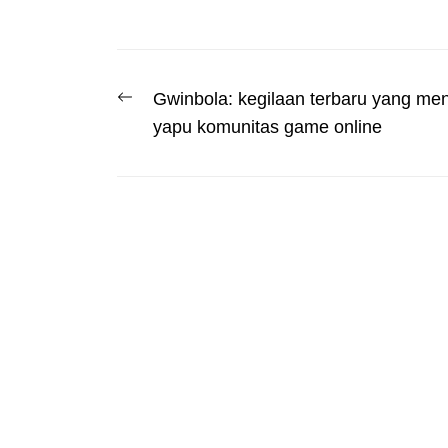
Post
Previous
Gwinbola: kegilaan terbaru yang me
post:
navigation
yapu komunitas game online