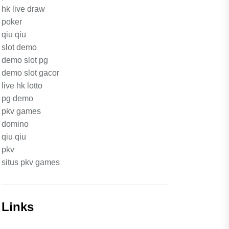
hk live draw
poker
qiu qiu
slot demo
demo slot pg
demo slot gacor
live hk lotto
pg demo
pkv games
domino
qiu qiu
pkv
situs pkv games
Links